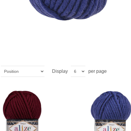
Display
per page