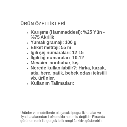
ÜRÜN ÖZELLİKLERİ
Karışımı (Hammaddesi)
: %25 Yün -
%75 Akrilik
Yumak gramajı
: 100 g
Etiket metrajı
: 55 m
lgili şiş numaraları
: 12-15
İlgili tığ numaraları
: 10-12
Mevsim
: sonbahar, kış
Nerede kullanılabilir?
: Hırka, kazak,
atkı, bere, patik, bebek odası tekstili
vb. ürünler.
Kullanım Talimatları:
Ürünler ve modellerde oluşacak tipografik hatalar ve
fiyat hatalarından Lefkonuklu sorumlu değildir. Ekranda
görünen renk ile gerçek iplik rengi farklılık gösterebilir.