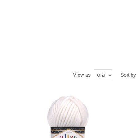
View as
Sort by