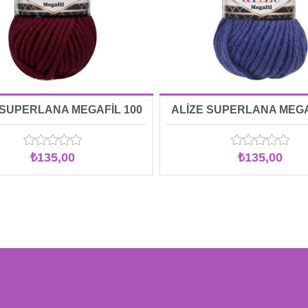
 SUPERLANA MEGAFİL 100
ALİZE SUPERLANA MEGA
GR 00057
GR 00215
₺135,00
₺135,00