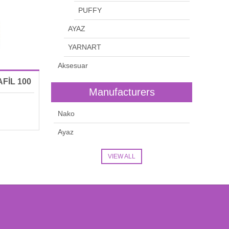
PUFFY
AYAZ
YARNART
Aksesuar
FİL 100
Manufacturers
Nako
Ayaz
VIEW ALL