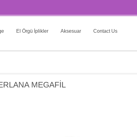
ge
El Örgü İplikler
Aksesuar
Contact Us
ERLANA MEGAFİL