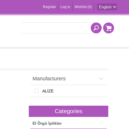
Register
Log in
Wishlist
(0)
Manufacturers
ALİZE
Categories
El Örgü İplikler