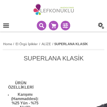
Home
/
El Örgü İplikler
/
ALİZE
/
SUPERLANA KLASİK
SUPERLANA KLASİK
ÜRÜN
ÖZELLİKLERİ
Karışımı
(Hammaddesi):
%25 Yün - %75