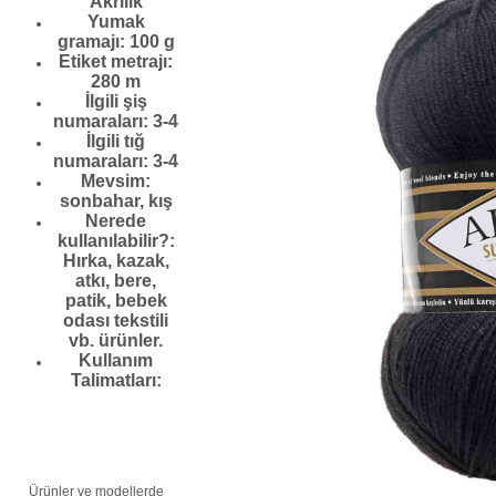
Akrilik
Yumak
gramajı: 100 g
Etiket metrajı:
280 m
İlgili şiş
numaraları: 3-4
İlgili tığ
numaraları: 3-4
Mevsim:
sonbahar, kış
Nerede
kullanılabilir?:
Hırka, kazak,
atkı, bere,
patik, bebek
odası tekstili
vb. ürünler.
Kullanım
Talimatları:
Ürünler ve modellerde